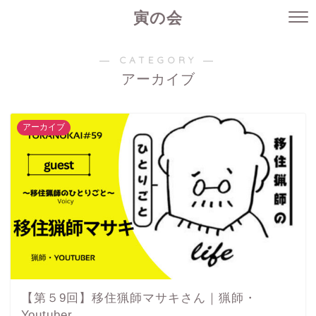
寅の会
― CATEGORY ―
アーカイブ
アーカイブ
【第５9回】移住猟師マサキさん｜猟師・
Youtuber