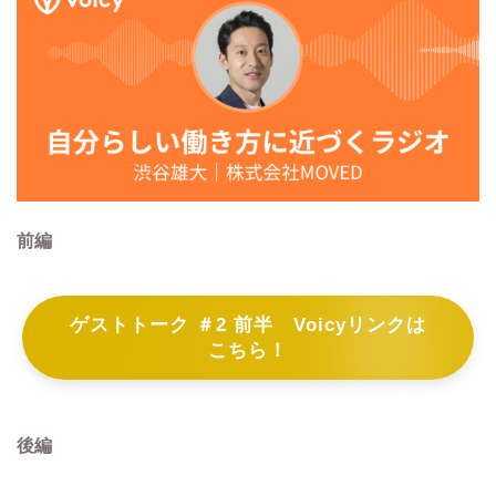
前編
ゲストトーク ＃2 前半 Voicyリンクは
こちら！
後編