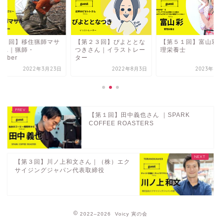
第５回】移住猟師マサ
【第２３回】ぴよととな
【第５１回】富山彩
さん｜猟師・
つきさん｜イラストレー
理栄養士
tuber
ター
2022年3月23日
2022年8月3日
2023年9
【第１回】田中義也さん ｜SPARK
COFFEE ROASTERS
【第３回】川ノ上和文さん｜（株）エク
サイジングジャパン代表取締役
2022–2026 Voicy 寅の会