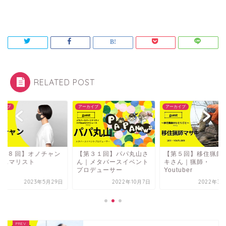
RELATED POST
カイブ
アーカイブ
アーカイブ
第４8 回】オノチャン
【第３１回】パパ丸山さ
【第５回】移住猟師
ミニマリスト
ん｜メタバースイベント
キさん｜猟師・
プロデューサー
Youtuber
2023年5月29日
2022年10月7日
2022年3月