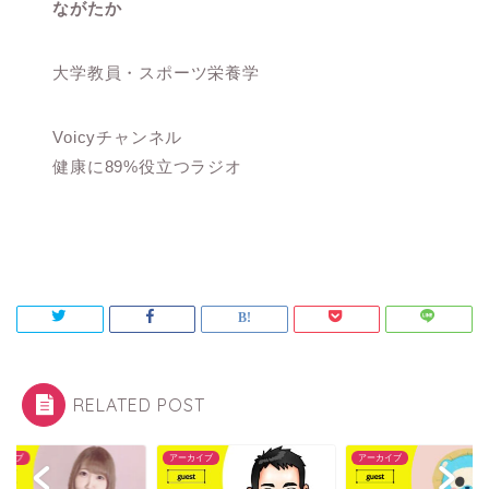
ながたか
大学教員・スポーツ栄養学
Voicyチャンネル
健康に89%役立つラジオ
RELATED POST
カイブ
アーカイブ
アーカイブ